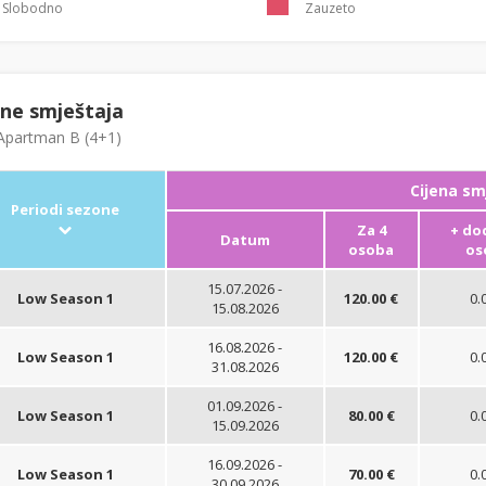
Slobodno
Zauzeto
ene smještaja
partman B (4+1)
Cijena sm
Periodi sezone
Za 4
+ do
Datum
osoba
os
15.07.2026 -
Low Season 1
120.00 €
0.
15.08.2026
16.08.2026 -
Low Season 1
120.00 €
0.
31.08.2026
01.09.2026 -
Low Season 1
80.00 €
0.
15.09.2026
16.09.2026 -
Low Season 1
70.00 €
0.
30.09.2026