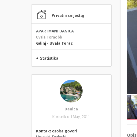
Privatni smještaj
APARTMANI DANICA
Uvala Torac bb
Gdinj
-
Uvala Torac
+
Statistika
Danica
Korisnik od May, 2011
Kontakt osoba govori:
Opis
Hrvatski, Engleski