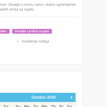
mor. Uživajte u moru, suncu i dobro opremljenim
pših otoka na svijetu.
žider
Posuđe i pribor za jelo
Korištenje roštilja
October
2026
Sa
Su
Mo
Tu
We
Th
Fr
Sa