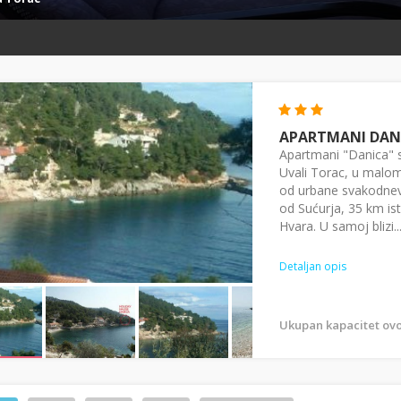
APARTMANI DAN
Apartmani "Danica" s
Uvali Torac, u malom
od urbane svakodnev
od Sućurja, 35 km is
Hvara. U samoj blizi..
Detaljan opis
Ukupan kapacitet ovo