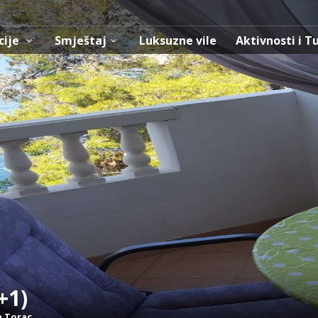
cije
Smještaj
Luksuzne vile
Aktivnosti i T
+1)
a Torac