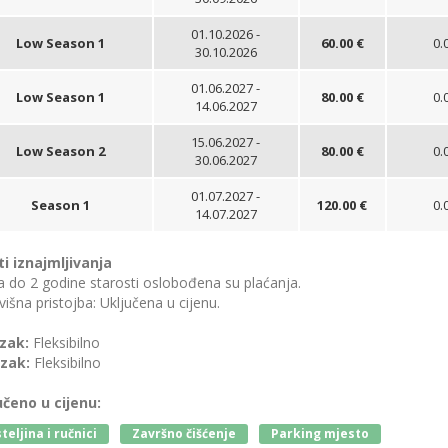
01.10.2026 -
Low Season 1
60.00 €
0.
30.10.2026
01.06.2027 -
Low Season 1
80.00 €
0.
14.06.2027
15.06.2027 -
Low Season 2
80.00 €
0.
30.06.2027
01.07.2027 -
Season 1
120.00 €
0.
14.07.2027
ti iznajmljivanja
 do 2 godine starosti oslobođena su plaćanja.
išna pristojba: Uključena u cijenu.
zak:
Fleksibilno
zak:
Fleksibilno
učeno u cijenu:
teljina i ručnici
Završno čišćenje
Parking mjesto