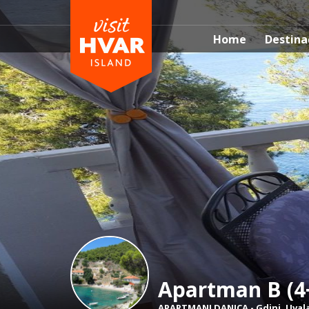
Home
Destina
Apartman B (4
APARTMANI DANICA
-
Gdinj
,
Uval