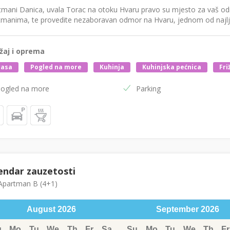
tmani Danica, uvala Torac na otoku Hvaru pravo su mjesto za vaš od
tmanima, te provedite nezaboravan odmor na Hvaru, jednom od najlje
žaj i oprema
rasa
Pogled na more
Kuhinja
Kuhinjska pećnica
Fri
ogled na more
Parking
endar zauzetosti
partman B (4+1)
August
2026
September
2026
u
Mo
Tu
We
Th
Fr
Sa
Su
Mo
Tu
We
Th
Fr