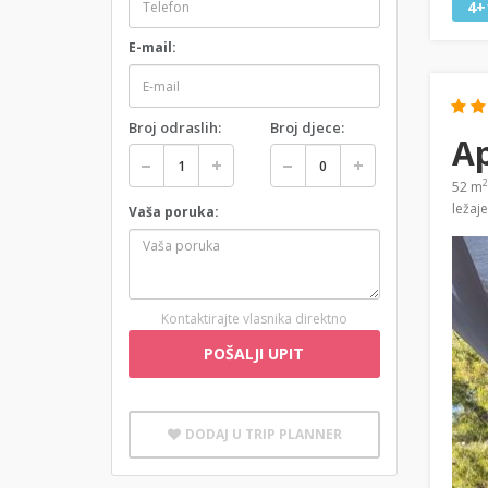
4+
E-mail:
Broj odraslih:
Broj djece:
Ap
2
52 m
ležaj
Vaša poruka:
Kontaktirajte vlasnika direktno
POŠALJI UPIT
DODAJ U TRIP PLANNER