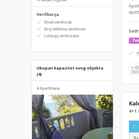
Apar
apar
Verifikacija
Email verificiran
Broj telefona verificiran
Sadr
Lokacija verificirana
Te
P
Ukupan kapacitet ovog objekta
(4)
4 Apartmana
Kal
4+1
A
S