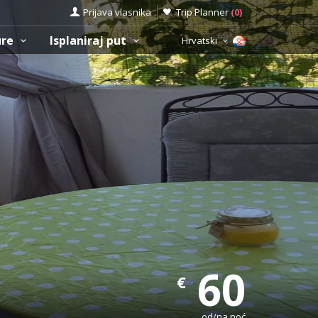
Prijava vlasnika
Trip Planner
(
0
)
ure
Isplaniraj put
Hrvatski
60
€
od/na noć