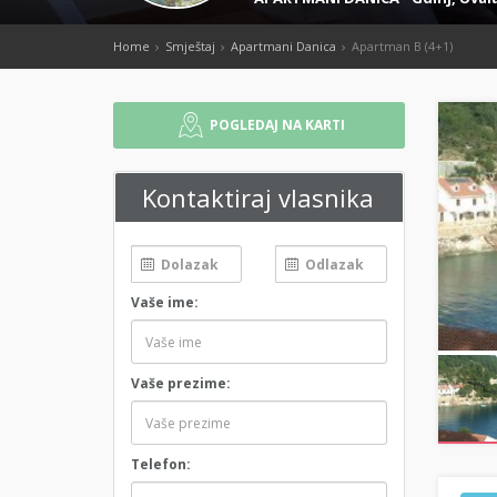
Home
Smještaj
Apartmani Danica
Apartman B (4+1)
POGLEDAJ NA KARTI
Kontaktiraj vlasnika
Vaše ime:
Vaše prezime:
Telefon: