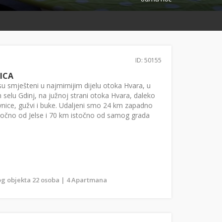
ID: 50155
ICA
u smješteni u najmirnijim dijelu otoka Hvara, u
 selu Gdinj, na južnoj strani otoka Hvara, daleko
nice, gužvi i buke. Udaljeni smo 24 km zapadno
točno od Jelse i 70 km istočno od samog grada
.
g objekta 22 osoba | 4 Apartmana