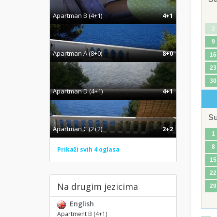
Apartman B (4+1)
4+1
2
9
Apartman A (8+0)
8+0
16
23
30
Apartman D (4+1)
4+1
S
Apartman C (2+2)
2+2
1
8
Prikaži svih 4 oglasa
15
22
Na drugim jezicima
29
English
Apartment B (4+1)