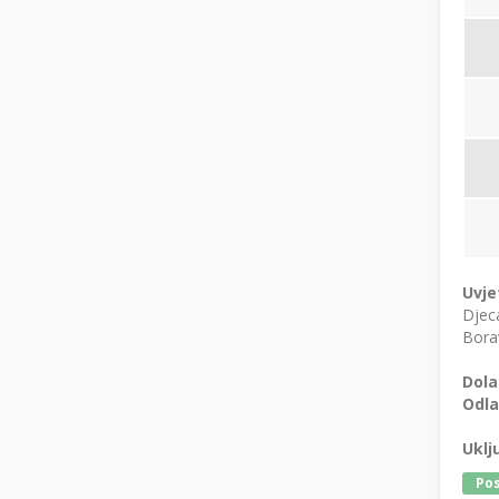
Uvje
Djeca
Borav
Dola
Odla
Uklj
Pos