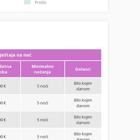
Prošlo
ještaja na noć
datna
Minimalno
Dolasci
oba
noćenja
Bilo kojim
00 €
5 noći
danom
Bilo kojim
00 €
5 noći
danom
Bilo kojim
00 €
5 noći
danom
Bilo kojim
00 €
5 noći
danom