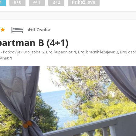
1
8+0
4+1
2+2
Prikaži sve
4+1 Osoba
artman B (4+1)
- Potkrovlje - Broj soba:
2
, Broj kupaonica:
1
, Broj bračnih ležajeva:
2
, Broj oso
evima:
1