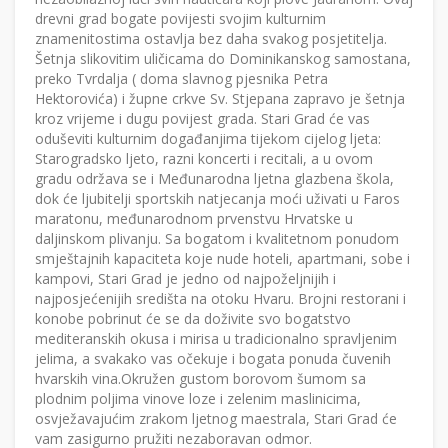
drevni grad bogate povijesti svojim kulturnim
znamenitostima ostavlja bez daha svakog posjetitelja.
Šetnja slikovitim uličicama do Dominikanskog samostana,
preko Tvrdalja ( doma slavnog pjesnika Petra
Hektorovića) i župne crkve Sv. Stjepana zapravo je šetnja
kroz vrijeme i dugu povijest grada. Stari Grad će vas
oduševiti kulturnim događanjima tijekom cijelog ljeta:
Starogradsko ljeto, razni koncerti i recitali, a u ovom
gradu održava se i Međunarodna ljetna glazbena škola,
dok će ljubitelji sportskih natjecanja moći uživati u Faros
maratonu, međunarodnom prvenstvu Hrvatske u
daljinskom plivanju. Sa bogatom i kvalitetnom ponudom
smještajnih kapaciteta koje nude hoteli, apartmani, sobe i
kampovi, Stari Grad je jedno od najpoželjnijih i
najposjećenijih središta na otoku Hvaru. Brojni restorani i
konobe pobrinut će se da doživite svo bogatstvo
mediteranskih okusa i mirisa u tradicionalno spravljenim
jelima, a svakako vas očekuje i bogata ponuda čuvenih
hvarskih vina.Okružen gustom borovom šumom sa
plodnim poljima vinove loze i zelenim maslinicima,
osvježavajućim zrakom ljetnog maestrala, Stari Grad će
vam zasigurno pružiti nezaboravan odmor.