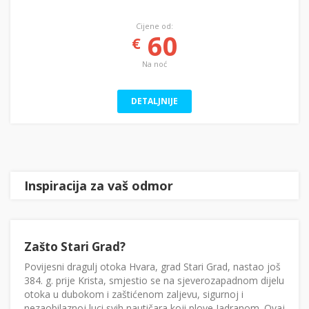
Cijene od:
60
€
Na noć
DETALJNIJE
Inspiracija za vaš odmor
Zašto Stari Grad?
Povijesni dragulj otoka Hvara, grad Stari Grad, nastao još
384. g. prije Krista, smjestio se na sjeverozapadnom dijelu
otoka u dubokom i zaštićenom zaljevu, sigurnoj i
nezaobilaznoj luci svih nautičara koji plove Jadranom. Ovaj