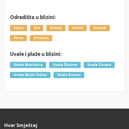
Odredišta u blizini:
Selca
Dol
Vrbanj
Svirče
Vrisnik
Pitve
Vrboska
Uvale i plaže u blizini:
Uvala Maslinica
Uvala Žukova
Uvala Zavala
Uvala Mudri Dolac
Uvala Basina
Hvar Smještaj