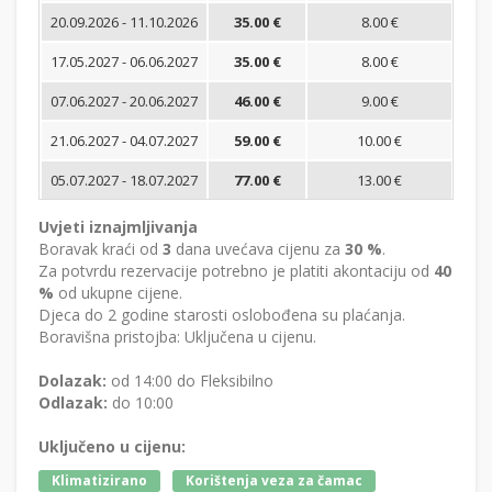
20.09.2026 - 11.10.2026
35.00 €
8.00 €
17.05.2027 - 06.06.2027
35.00 €
8.00 €
07.06.2027 - 20.06.2027
46.00 €
9.00 €
21.06.2027 - 04.07.2027
59.00 €
10.00 €
05.07.2027 - 18.07.2027
77.00 €
13.00 €
Uvjeti iznajmljivanja
Boravak kraći od
3
dana uvećava cijenu za
30 %
.
Za potvrdu rezervacije potrebno je platiti akontaciju od
40
%
od ukupne cijene.
Djeca do 2 godine starosti oslobođena su plaćanja.
Boravišna pristojba: Uključena u cijenu.
Dolazak:
od 14:00 do Fleksibilno
Odlazak:
do 10:00
Uključeno u cijenu:
Klimatizirano
Korištenja veza za čamac