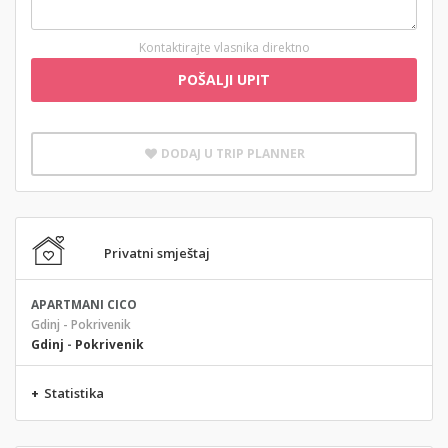
Kontaktirajte vlasnika direktno
POŠALJI UPIT
DODAJ U TRIP PLANNER
Privatni smještaj
APARTMANI CICO
Gdinj - Pokrivenik
Gdinj
-
Pokrivenik
+
Statistika