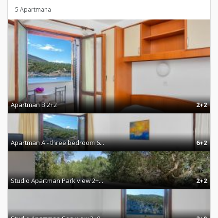
5 Apartmana
Apartman B 2+2
2+2
Apartman A - three bedroom 6...
6+2
Studio Apartman Park view 2+...
2+2