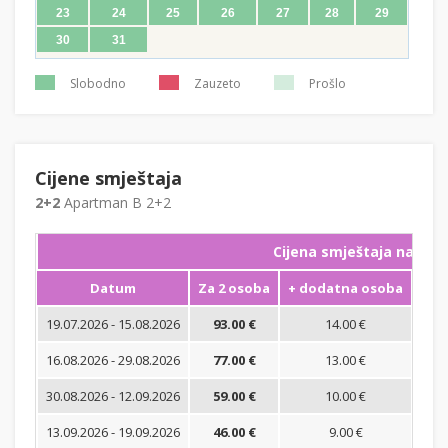
23
24
25
26
27
28
29
30
31
Slobodno
Zauzeto
Prošlo
Cijene smještaja
2+2
Apartman B 2+2
Cijena smještaja na noć
Datum
Za 2 osoba
+ dodatna osoba
Min
19.07.2026 - 15.08.2026
93.00 €
14.00 €
16.08.2026 - 29.08.2026
77.00 €
13.00 €
30.08.2026 - 12.09.2026
59.00 €
10.00 €
13.09.2026 - 19.09.2026
46.00 €
9.00 €