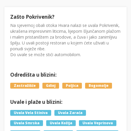
Zašto Pokrivenik?
Na sjevernoj obali otoka Hvara nalazi se uvala Pokrivenik,
ukrašena impresivnim liticima, lijepom šljunčanom plažom
i malim pristaništem za brodove, a čuva i jako zanimljivu
špilju. U uvali postoji restoran u kojem ćete uživati u
ponudi svježe ribe.
Do uvale se može stići automobilom.
Odredišta u blizini:
Zastražišće
Gdinj
Poljica
Bogomolje
Uvale i plaže u blizini:
Uvala Vela Stiniva
Uvala Zaraća
Uvala Smrska
Uvala Kožija
Uvala Veprinova