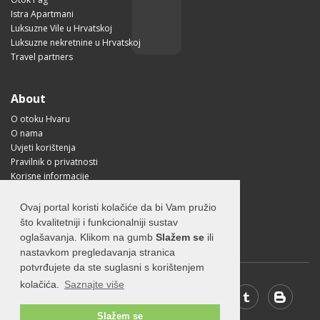
Istra Apartmani
Luksuzne Vile u Hrvatskoj
Luksuzne nekretnine u Hrvatskoj
Travel partners
About
O otoku Hvaru
O nama
Uvjeti korištenja
Pravilnik o privatnosti
Korisne informacije
Kako doći na Hvar?
Free Mobile App
Ovaj portal koristi kolačiće da bi Vam pružio
Visit Croatia
što kvalitetniji i funkcionalniji sustav
oglašavanja. Klikom na gumb
Slažem se
ili
nastavkom pregledavanja stranica
potvrđujete da ste suglasni s korištenjem
kolačića.
Saznajte više
Slažem se