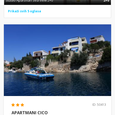
Studio Apartman Sea view 2+0
2+0
Prikaži svih 5 oglasa
ID: 50413
APARTMANI CICO