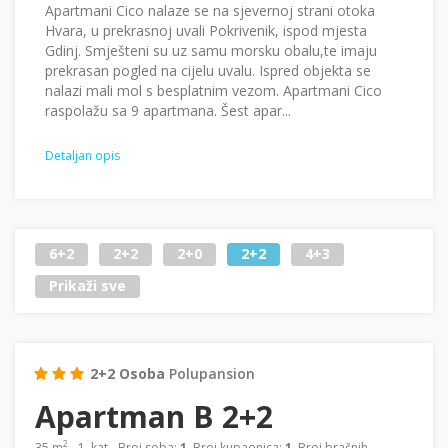
Apartmani Cico nalaze se na sjevernoj strani otoka
Hvara, u prekrasnoj uvali Pokrivenik, ispod mjesta
Gdinj. Smješteni su uz samu morsku obalu,te imaju
prekrasan pogled na cijelu uvalu. Ispred objekta se
nalazi mali mol s besplatnim vezom. Apartmani Cico
raspolažu sa 9 apartmana. Šest apar...
Detaljan opis
6+2
2+2
2+0
2+2
4+3
Prikaži sve
2+2 Osoba
Polupansion
Apartman B 2+2
2
35 m
- 1. kat - Broj soba:
1
, Broj kupaonica:
1
, Broj bračnih