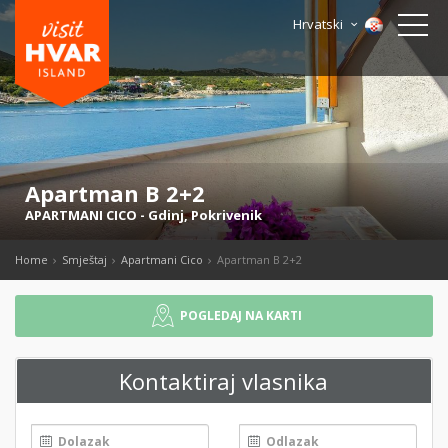
Hrvatski
Apartman B 2+2
APARTMANI CICO
-
Gdinj
,
Pokrivenik
Home
Smještaj
Apartmani Cico
Apartman B 2+2
POGLEDAJ NA KARTI
Kontaktiraj vlasnika