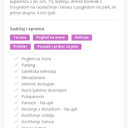
kupaonicu s wc-om, TV, kuhinju, dnevni boravak s
trosjedom na razvlačenje i terasu s pogledom na park, te
prima ukupno 4-ero ljudi.
Sadržaj i oprema
Terasa
Pogled na more
Kuhinja
Frižider
Posuđe i pribor za jelo
Pogled na more
Parking
Satelitska televizija
Klimatizirano
Internet dostupan
Kućni ljubimci dozvoljeni
Polupansion
Pansion - Na upit
Noćenje s doručkom - Na upit
Korištenje roštilja
Korištenje čamca
Vez za čamac