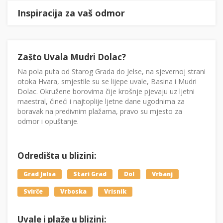
Inspiracija za vaš odmor
Zašto Uvala Mudri Dolac?
Na pola puta od Starog Grada do Jelse, na sjevernoj strani
otoka Hvara, smjestile su se lijepe uvale, Basina i Mudri
Dolac. Okružene borovima čije krošnje pjevaju uz ljetni
maestral, čineći i najtoplije ljetne dane ugodnima za
boravak na predivnim plažama, pravo su mjesto za
odmor i opuštanje.
Odredišta u blizini:
Grad Jelsa
Stari Grad
Dol
Vrbanj
Svirče
Vrboska
Vrisnik
Uvale i plaže u blizini: