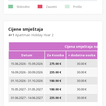
Slobodno
Zauzeto
Prošlo
Cijene smještaja
4+1
Apartman Holiday Hvar 2
Cijena smještaja na noć
Datum
Za 4 osoba
+ dodatna osoba
Min
15.06.2026 - 15.09.2026
275.00 €
30.00 €
16.09.2026 - 30.09.2026
235.00 €
30.00 €
01.10.2026 - 31.10.2026
180.00 €
30.00 €
15.05.2027 - 31.05.2027
180.00 €
30.00 €
01.06.2027 - 14.06.2027
235.00 €
30.00 €