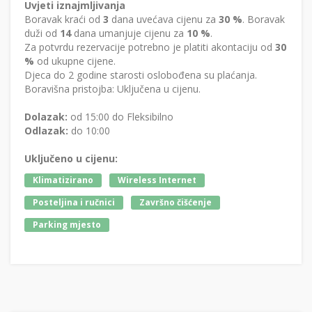
Uvjeti iznajmljivanja
Boravak kraći od
3
dana uvećava cijenu za
30 %
. Boravak
duži od
14
dana umanjuje cijenu za
10 %
.
Za potvrdu rezervacije potrebno je platiti akontaciju od
30
%
od ukupne cijene.
Djeca do 2 godine starosti oslobođena su plaćanja.
Boravišna pristojba: Uključena u cijenu.
Dolazak:
od 15:00 do Fleksibilno
Odlazak:
do 10:00
Uključeno u cijenu:
Klimatizirano
Wireless Internet
Posteljina i ručnici
Završno čišćenje
Parking mjesto