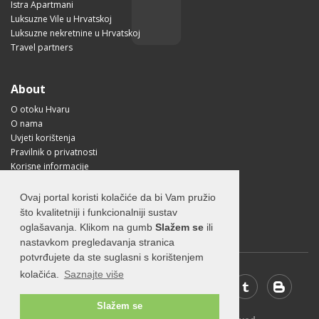
Istra Apartmani
Luksuzne Vile u Hrvatskoj
Luksuzne nekretnine u Hrvatskoj
Travel partners
About
O otoku Hvaru
O nama
Uvjeti korištenja
Pravilnik o privatnosti
Korisne informacije
Kako doći na Hvar?
Free Mobile App
Ovaj portal koristi kolačiće da bi Vam pružio
Visit Croatia
što kvalitetniji i funkcionalniji sustav
oglašavanja. Klikom na gumb
Slažem se
ili
nastavkom pregledavanja stranica
potvrđujete da ste suglasni s korištenjem
kolačića.
Saznajte više
Slažem se