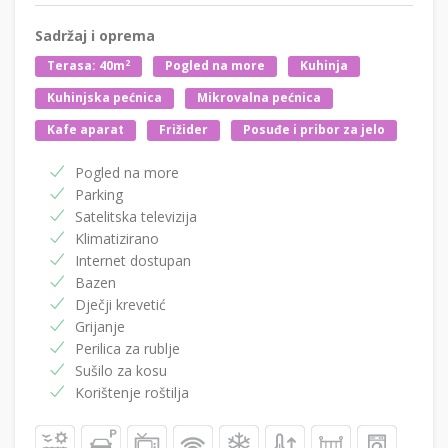
Sadržaj i oprema
2
Terasa: 40m
Pogled na more
Kuhinja
Kuhinjska pećnica
Mikrovalna pećnica
Kafe aparat
Frižider
Posuđe i pribor za jelo
Pogled na more
Parking
Satelitska televizija
Klimatizirano
Internet dostupan
Bazen
Dječji krevetić
Grijanje
Perilica za rublje
Sušilo za kosu
Korištenje roštilja