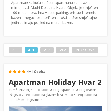
Apartmanska kuća sa četiri apartmana se nalazi u
mirnoj uvali Mudri Dolac na Hvaru. Objekt je smješten
100 m od mora. Ima vlastiti parking, pristup Internetu,
bazen i mogućnost korištenja roštilja. Sve smještajne
jedinice imaju pogled na more i bazen.
2+0
4+1
2+2
2+2
Prikaži sve
4+1 Osoba
Apartman Holiday Hvar 2
2
70 m
- Prizemlje - Broj soba:
2
, Broj kupaonica:
2
, Broj bračnih
ležajeva:
2
, Broj osoba na glavnim ležajevima:
4
, Broj osoba na
pomoćnim ležajevima:
1