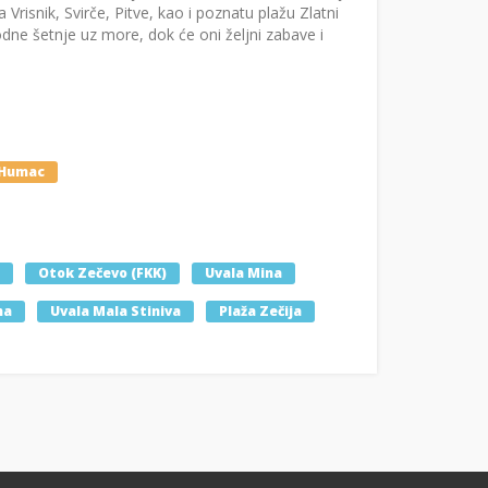
 Vrisnik, Svirče, Pitve, kao i poznatu plažu Zlatni
dne šetnje uz more, dok će oni željni zabave i
Humac
Otok Zečevo (FKK)
Uvala Mina
na
Uvala Mala Stiniva
Plaža Zečija