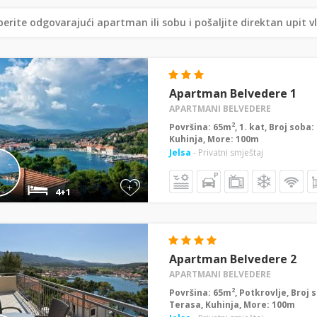
erite odgovarajući apartman ili sobu i pošaljite direktan upit v
Apartman Belvedere 1
APARTMANI BELVEDERE
2
Površina: 65m
, 1. kat, Broj soba
Kuhinja, More: 100m
Jelsa
- Privatni smještaj
+
4+1
Apartman Belvedere 2
APARTMANI BELVEDERE
2
Površina: 65m
, Potkrovlje, Broj 
Terasa, Kuhinja, More: 100m