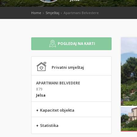
Home
Smještaj
Apartmani Belvedere
POGLEDAJ NA KARTI
Privatni smještaj
APARTMANI BELVEDERE
879
Jelsa
+
Kapacitet objekta
+
Statistika