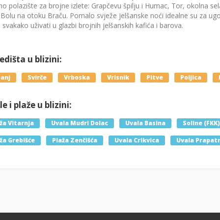
no polazište za brojne izlete: Grapčevu špilju i Humac, Tor, okolna sela
 Bolu na otoku Braču. Pomalo svježe jelšanske noći idealne su za ugo
 svakako uživati u glazbi brojnih jelšanskih kafića i barova.
dišta u blizini:
anj
Svirče
Vrboska
Vrisnik
Pitve
Poljica
e i plaže u blizini:
ža Vitarnja
Uvala Mudri Dolac
Uvala Basina
Soline (FKK)
ža Grebišće
Plaža Zenčišća
Uvala Crikvica
Uvala Prapat