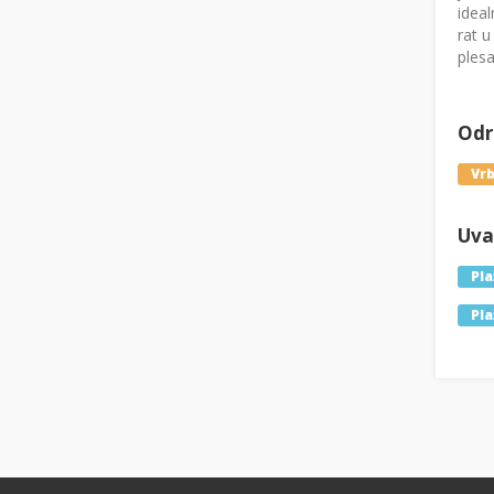
ideal
rat u
plesa
Odre
Vrb
Uval
Pla
Pla