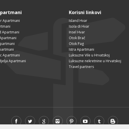
Apartmani
Korisni linkovi
r Apartmani
Island Hvar
rtmani
Isola di Hvar
ad Apartmani
Insel Hvar
Apartmani
Otok Brač
Apartmani
Otok Pag
partmani
Istra Apartmani
ac Apartmani
Luksuzne Vile u Hrvatskoj
djelja Apartmani
Luksuzne nekretnine u Hrvatskoj
Travel partners