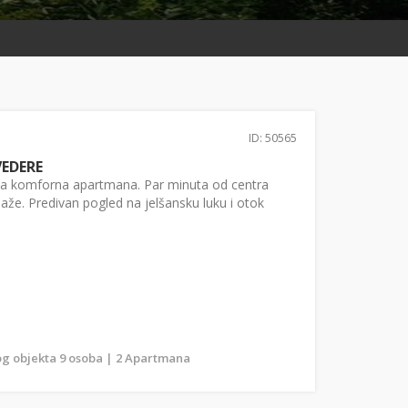
ID: 50565
EDERE
dva komforna apartmana. Par minuta od centra
plaže. Predivan pogled na jelšansku luku i otok
g objekta 9 osoba | 2 Apartmana