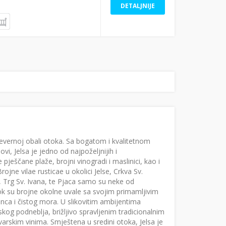
DETALJNIJE
sjevernoj obali otoka. Sa bogatom i kvalitetnom
, Jelsa je jedno od najpoželjnijih i
pješčane plaže, brojni vinogradi i maslinici, kao i
ojne vilae rusticae u okolici Jelse, Crkva Sv.
 ), Trg Sv. Ivana, te Pjaca samo su neke od
ok su brojne okolne uvale sa svojim primamljivim
nca i čistog mora. U slikovitim ambijentima
kog podneblja, brižljivo spravljenim tradicionalnim
arskim vinima. Smještena u sredini otoka, Jelsa je