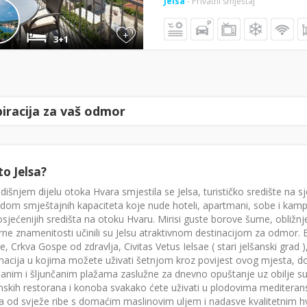
Jelsa
- Privatni smještaj
+
3+1
piracija za vaš odmor
to Jelsa?
dišnjem dijelu otoka Hvara smjestila se Jelsa, turističko središte na 
om smještajnih kapaciteta koje nude hoteli, apartmani, sobe i kampovi
sjećenijih središta na otoku Hvaru. Mirisi guste borove šume, obližnje 
rne znamenitosti učinili su Jelsu atraktivnom destinacijom za odmor. Br
e, Crkva Gospe od zdravlja, Civitas Vetus Ielsae ( stari jelšanski grad
nacija u kojima možete uživati šetnjom kroz povijest ovog mjesta, d
anim i šljunčanim plažama zaslužne za dnevno opuštanje uz obilje su
nskih restorana i konoba svakako ćete uživati u plodovima mediterans
a od svježe ribe s domaćim maslinovim uljem i nadasve kvalitetnim hv