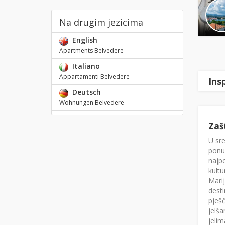
Na drugim jezicima
English
Apartments Belvedere
Italiano
Appartamenti Belvedere
Ins
Deutsch
Wohnungen Belvedere
Zaš
U sre
ponud
najpo
kultu
Marij
desti
pješč
jelša
jelim