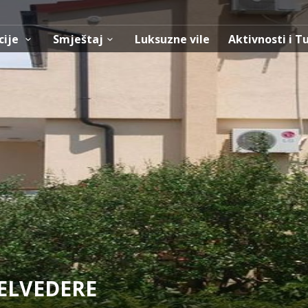
cije
Smještaj
Luksuzne vile
Aktivnosti i T
ELVEDERE