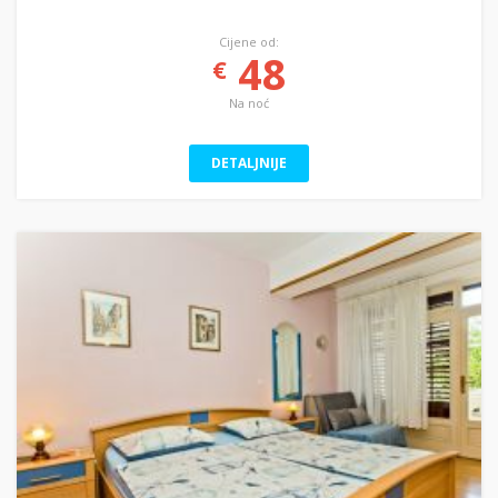
Cijene od:
48
€
Na noć
DETALJNIJE