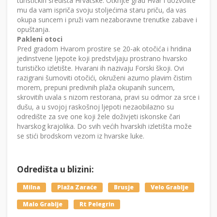
turističkih središta Hrvatske. Otkrijte grad Hvar i dozvolite
mu da vam ispriča svoju stoljećima staru priču, da vas
okupa suncem i pruži vam nezaboravne trenutke zabave i
opuštanja.
Pakleni otoci
Pred gradom Hvarom prostire se 20-ak otočića i hridina
jedinstvene ljepote koji predstvljaju prostrano hvarsko
turističko izletište. Hvarani ih nazivaju Forski škoji. Ovi
razigrani šumoviti otočići, okruženi azurno plavim čistim
morem, prepuni predivnih plaža okupanih suncem,
skrovitih uvala s nizom restorana, pravi su odmor za srce i
dušu, a u svojoj raskošnoj ljepoti nezaobilazno su
odredište za sve one koji žele doživjeti iskonske čari
hvarskog krajolika. Do svih većih hvarskih izletišta može
se stići brodskom vezom iz hvarske luke.
Odredišta u blizini:
Milna
Plaža Zaraće
Brusje
Velo Grablje
Malo Grablje
Rt Pelegrin