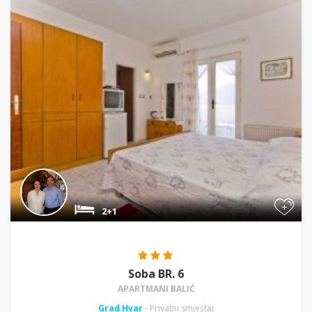
+
2+1
Soba BR. 6
APARTMANI BALIĆ
Grad Hvar
- Privatni smještaj