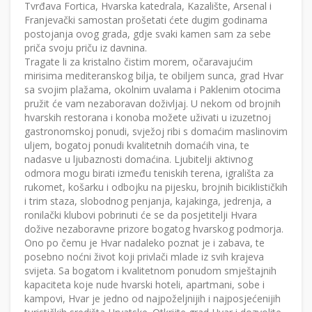
Tvrđava Fortica, Hvarska katedrala, Kazalište, Arsenal i
Franjevački samostan prošetati ćete dugim godinama
postojanja ovog grada, gdje svaki kamen sam za sebe
priča svoju priču iz davnina.
Tragate li za kristalno čistim morem, očaravajućim
mirisima mediteranskog bilja, te obiljem sunca, grad Hvar
sa svojim plažama, okolnim uvalama i Paklenim otocima
pružit će vam nezaboravan doživljaj. U nekom od brojnih
hvarskih restorana i konoba možete uživati u izuzetnoj
gastronomskoj ponudi, svježoj ribi s domaćim maslinovim
uljem, bogatoj ponudi kvalitetnih domaćih vina, te
nadasve u ljubaznosti domaćina. Ljubitelji aktivnog
odmora mogu birati između teniskih terena, igrališta za
rukomet, košarku i odbojku na pijesku, brojnih biciklističkih
i trim staza, slobodnog penjanja, kajakinga, jedrenja, a
ronilački klubovi pobrinuti će se da posjetitelji Hvara
dožive nezaboravne prizore bogatog hvarskog podmorja.
Ono po čemu je Hvar nadaleko poznat je i zabava, te
posebno noćni život koji privlači mlade iz svih krajeva
svijeta. Sa bogatom i kvalitetnom ponudom smještajnih
kapaciteta koje nude hvarski hoteli, apartmani, sobe i
kampovi, Hvar je jedno od najpoželjnijih i najposjećenijih