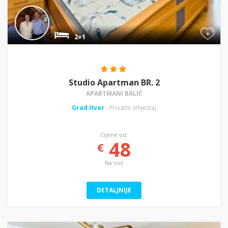
+
2+1
Studio Apartman BR. 2
APARTMANI BALIĆ
Grad Hvar
- Privatni smještaj
Cijene od:
48
€
Na noć
DETALJNIJE