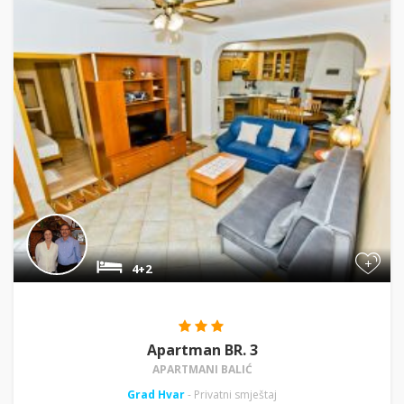
+
4+2
Apartman BR. 3
APARTMANI BALIĆ
Grad Hvar
- Privatni smještaj