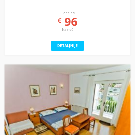
Cijene od:
96
€
Na noć
DETALJNIJE