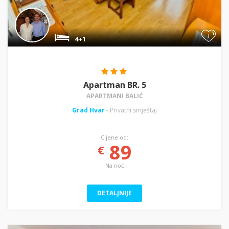
+
4+1
Apartman BR. 5
APARTMANI BALIĆ
Grad Hvar
- Privatni smještaj
Cijene od:
89
€
Na noć
DETALJNIJE