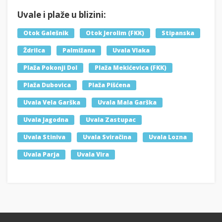
Uvale i plaže u blizini:
Otok Galešnik
Otok Jerolim (FKK)
Stipanska
Ždrilca
Palmižana
Uvala Vlaka
Plaža Pokonji Dol
Plaža Mekićevica (FKK)
Plaža Dubovica
Plaža Pišćena
Uvala Vela Garška
Uvala Mala Garška
Uvala Jagodna
Uvala Zastupac
Uvala Stiniva
Uvala Sviračina
Uvala Lozna
Uvala Parja
Uvala Vira