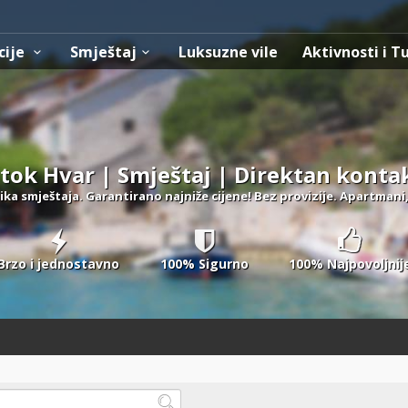
cije
Smještaj
Luksuzne vile
Aktivnosti i T
tok Hvar | Smještaj | Direktan konta
ika smještaja. Garantirano najniže cijene! Bez provizije. Apartmani,
Brzo i jednostavno
100% Sigurno
100% Najpovoljnij