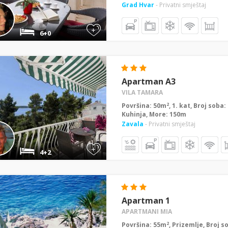
Grad Hvar
- Privatni smještaj
+
6+0
Apartman A3
VILA TAMARA
2
Površina: 50m
, 1. kat, Broj soba
Kuhinja, More: 150m
Zavala
- Privatni smještaj
+
4+2
Apartman 1
APARTMANI MIA
2
Površina: 55m
, Prizemlje, Broj s