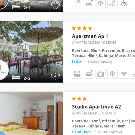
+
2+1
Apartman Ap 1
APARTMANI NAPOLEON
2
Površina: 55m
, Prizemlje, Broj s
2
Terasa: 45m
, Kuhinja, More: 20m
Jelsa
- Privatni smještaj
+
2+2
Studio Apartman A2
APARTMANI PLENKOVIĆ
2
Površina: 32m
, Prizemlje, Broj s
Terasa, Kuhinja, More: 100m
Grad Hvar
- Privatni smještaj