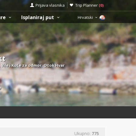
Prijava vlasnika
Trip Planner
(
0
)
ure
Isplaniraj put
Hrvatski
kt
 Vile i Kuće za odmor. Otok Hvar
e
Ukupno:
775