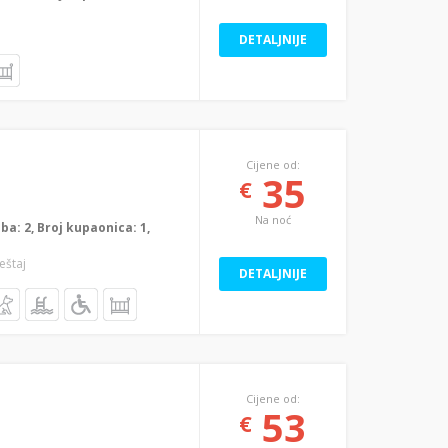
DETALJNIJE
Cijene od:
35
€
Na noć
oba: 2, Broj kupaonica: 1,
eštaj
DETALJNIJE
Cijene od:
53
€