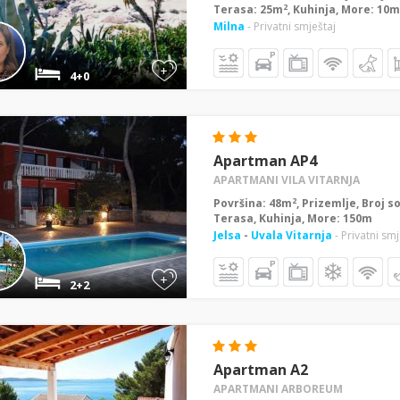
2
Terasa: 25m
, Kuhinja, More: 10m
Milna
- Privatni smještaj
+
4+0
Apartman AP4
APARTMANI VILA VITARNJA
2
Površina: 48m
, Prizemlje, Broj s
Terasa, Kuhinja, More: 150m
Jelsa
-
Uvala Vitarnja
- Privatni smj
+
2+2
Apartman A2
APARTMANI ARBOREUM