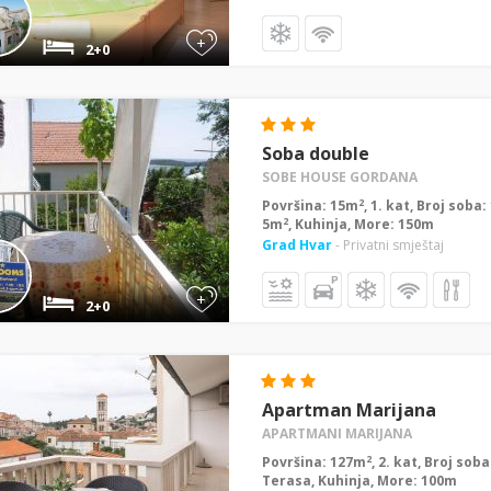
+
2+0
Soba double
SOBE HOUSE GORDANA
2
Površina: 15m
, 1. kat, Broj soba
2
5m
, Kuhinja, More: 150m
Grad Hvar
- Privatni smještaj
+
2+0
Apartman Marijana
APARTMANI MARIJANA
2
Površina: 127m
, 2. kat, Broj sob
Terasa, Kuhinja, More: 100m