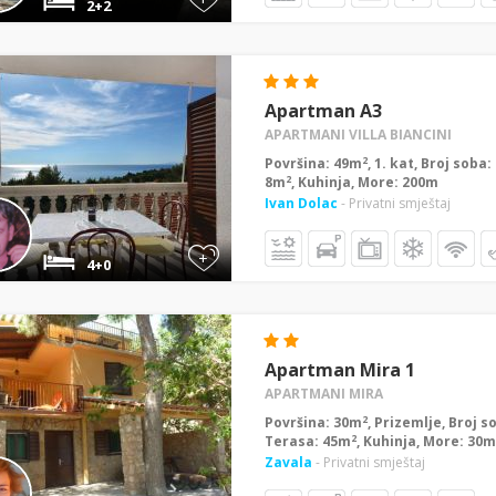
2+2
Apartman A3
APARTMANI VILLA BIANCINI
2
Površina: 49m
, 1. kat, Broj soba
2
8m
, Kuhinja, More: 200m
Ivan Dolac
- Privatni smještaj
+
4+0
Apartman Mira 1
APARTMANI MIRA
2
Površina: 30m
, Prizemlje, Broj s
2
Terasa: 45m
, Kuhinja, More: 30m
Zavala
- Privatni smještaj