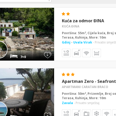
Kuća za odmor ĐINA
KUĆA ĐINA
2
Površina: 55m
, Cijela kuća, Broj
Terasa, Kuhinja, More: 10m
Gdinj
-
Uvala Virak
- Privatni smješt
+
7+0
Apartman Zero - Seafront
APARTMANI CARATAN BRACO
2
Površina: 50m
, Prizemlje, Broj s
Terasa, Kuhinja, More: 10m
Zavala
- Privatni smještaj
+