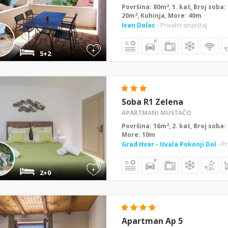
2
Površina: 80m
, 1. kat, Broj soba
2
20m
, Kuhinja, More: 40m
Ivan Dolac
- Privatni smještaj
+
5+2
Soba R1 Zelena
APARTMANI MUSTAČO
2
Površina: 16m
, 2. kat, Broj soba
More: 10m
Grad Hvar
-
Uvala Pokonji Dol
- P
+
2+0
Apartman Ap 5