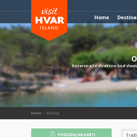
Home
Destina
O
Rezervirajte direktno kod vlasn
Home
Smještaj
POGLEDAJ NA KARTI