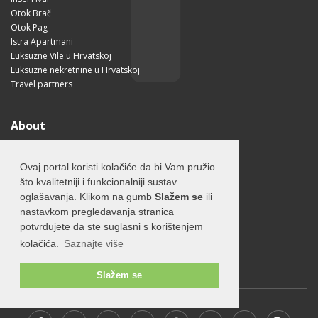
Otok Brač
Otok Pag
Istra Apartmani
Luksuzne Vile u Hrvatskoj
Luksuzne nekretnine u Hrvatskoj
Travel partners
About
O otoku Hvaru
O nama
Ovaj portal koristi kolačiće da bi Vam pružio
Uvjeti korištenja
što kvalitetniji i funkcionalniji sustav
Pravilnik o privatnosti
oglašavanja. Klikom na gumb
Slažem se
ili
Korisne informacije
nastavkom pregledavanja stranica
Kako doći na Hvar?
potvrđujete da ste suglasni s korištenjem
Free Mobile App
kolačića.
Saznajte više
Visit Croatia
Slažem se