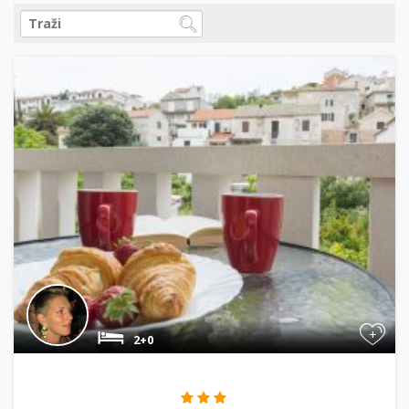
+
2+0