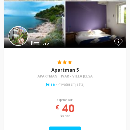
+
2+2
Apartman 5
APARTMANI HVAR - VILLA JELSA
Jelsa
- Privatni smještaj
Cijene od:
40
€
Na noć