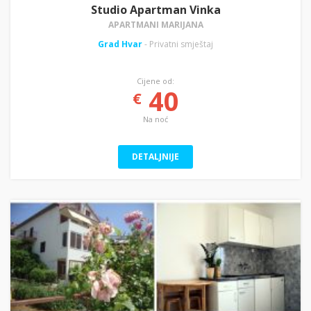
Studio Apartman Vinka
APARTMANI MARIJANA
Grad Hvar
- Privatni smještaj
Cijene od:
40
€
Na noć
DETALJNIJE