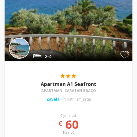
+
2+0
Apartman A1 Seafront
APARTMANI CARATAN BRACO
Zavala
- Privatni smještaj
Cijene od:
60
€
Na noć