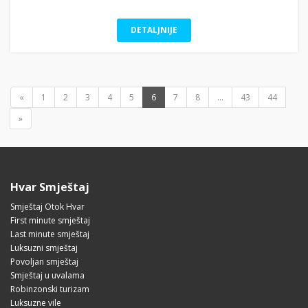
DETALJNIJE
«
1
2
3
4
5
6
7
8
...
43
44
»
Hvar Smještaj
Smještaj Otok Hvar
First minute smještaj
Last minute smještaj
Luksuzni smještaj
Povoljan smještaj
Smještaj u uvalama
Robinzonski turizam
Luksuzne vile