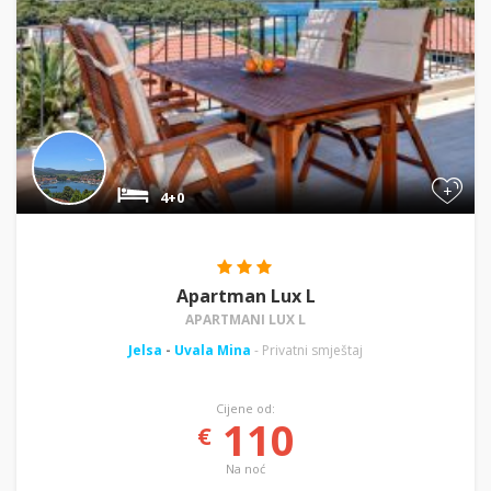
+
4+0
Apartman Lux L
APARTMANI LUX L
Jelsa
-
Uvala Mina
- Privatni smještaj
Cijene od:
110
€
Na noć