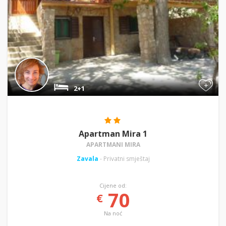
+
2+1
Apartman Mira 1
APARTMANI MIRA
Zavala
- Privatni smještaj
Cijene od:
70
€
Na noć