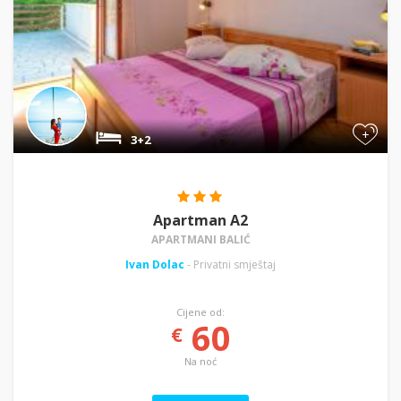
+
3+2
Apartman A2
APARTMANI BALIĆ
Ivan Dolac
- Privatni smještaj
Cijene od:
60
€
Na noć