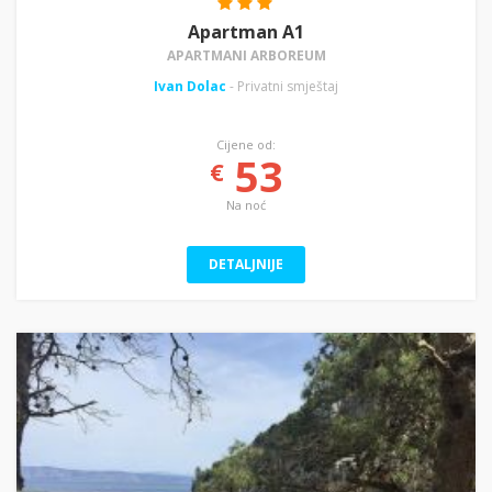
Apartman A1
APARTMANI ARBOREUM
Ivan Dolac
- Privatni smještaj
Cijene od:
53
€
Na noć
DETALJNIJE