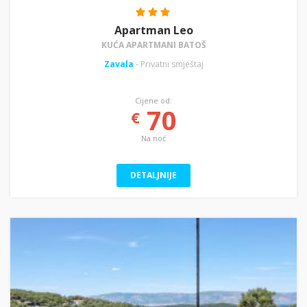
Apartman Leo
KUĆA APARTMANI BATOŠ
Zavala
- Privatni smještaj
Cijene od:
70
€
Na noć
DETALJNIJE