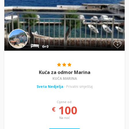
+
6+0
Kuća za odmor Marina
KUĆA MARINA
Sveta Nedjelja
- Privatni smještaj
Cijene od:
100
€
Na noć