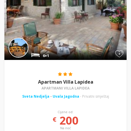
+
6+1
Apartman Villa Lapidea
APARTMANI VILLA LAPIDEA
Sveta Nedjelja
-
Uvala Jagodna
- Privatni smještaj
Cijene od:
200
€
Na noć