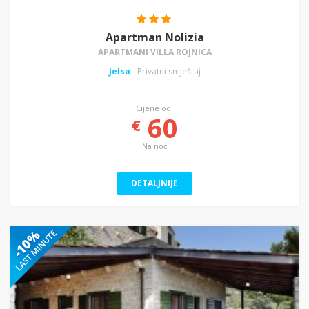
Apartman Nolizia
APARTMANI VILLA ROJNICA
Jelsa
- Privatni smještaj
Cijene od:
60
€
Na noć
DETALJNIJE