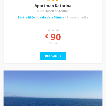
Apartman Katarina
APARTMANI KATARINA
Zastražišće
-
Uvala Vela Stiniva
- Privatni smještaj
Cijene od:
90
€
Na noć
DETALJNIJE