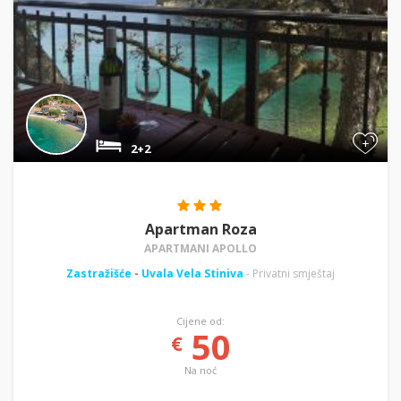
+
2+2
Apartman Roza
APARTMANI APOLLO
Zastražišće
-
Uvala Vela Stiniva
- Privatni smještaj
Cijene od:
50
€
Na noć