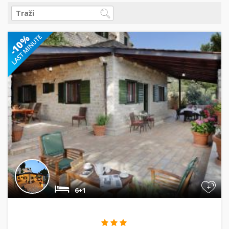
+
6+1