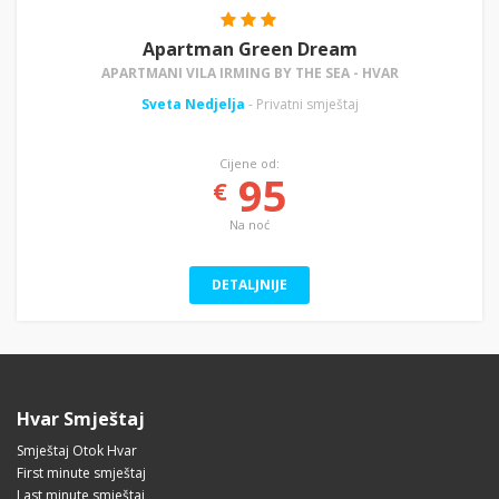
Apartman Green Dream
APARTMANI VILA IRMING BY THE SEA - HVAR
Sveta Nedjelja
- Privatni smještaj
Cijene od:
95
€
Na noć
DETALJNIJE
Hvar Smještaj
Smještaj Otok Hvar
First minute smještaj
Last minute smještaj