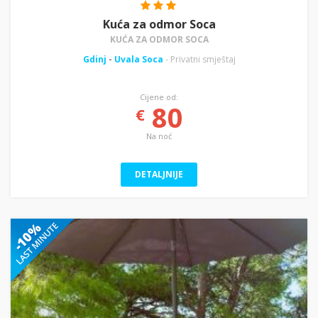
Kuća za odmor Soca
KUĆA ZA ODMOR SOCA
Gdinj
-
Uvala Soca
- Privatni smještaj
Cijene od:
80
€
Na noć
DETALJNIJE