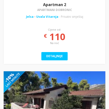
Apartman 2
APARTMANI DOBRONIC
Jelsa
-
Uvala Vitarnja
- Privatni smještaj
Cijene od:
110
€
Na noć
DETALJNIJE