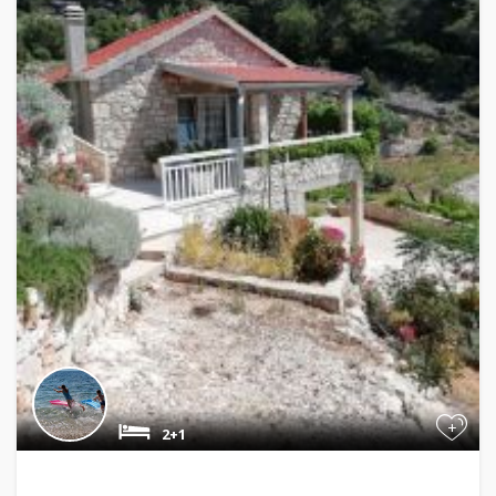
+
2+1