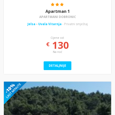
Apartman 1
APARTMANI DOBRONIC
Jelsa
-
Uvala Vitarnja
- Privatni smještaj
Cijene od:
130
€
Na noć
DETALJNIJE