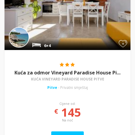
+
6+4
Kuća za odmor Vineyard Paradise House Pi...
KUĆA VINEYARD PARADISE HOUSE PITVE
Pitve
- Privatni smještaj
Cijene od:
145
€
Na noć