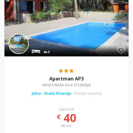
+
4+1
Apartman AP3
APARTMANI VILA VITARNJA
Jelsa
-
Uvala Vitarnja
- Privatni smještaj
Cijene od:
40
€
Na noć