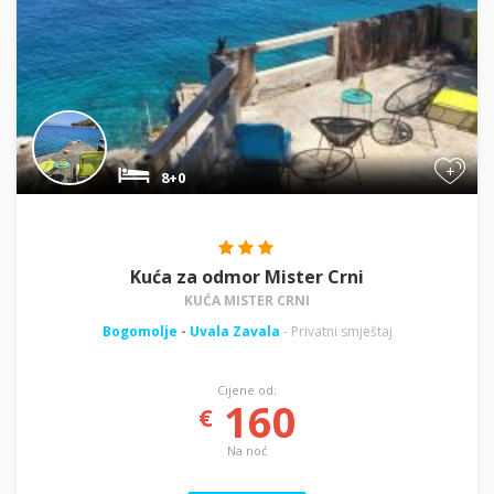
+
8+0
Kuća za odmor Mister Crni
KUĆA MISTER CRNI
Bogomolje
-
Uvala Zavala
- Privatni smještaj
Cijene od:
160
€
Na noć