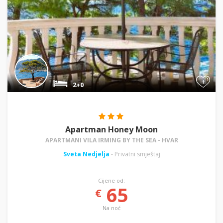
+
2+0
Apartman Honey Moon
APARTMANI VILA IRMING BY THE SEA - HVAR
Sveta Nedjelja
- Privatni smještaj
Cijene od:
65
€
Na noć