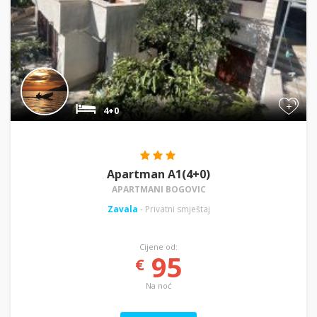
+
4+0
Apartman A1(4+0)
APARTMANI BOGOVIC
Zavala
- Privatni smještaj
Cijene od:
95
€
Na noć