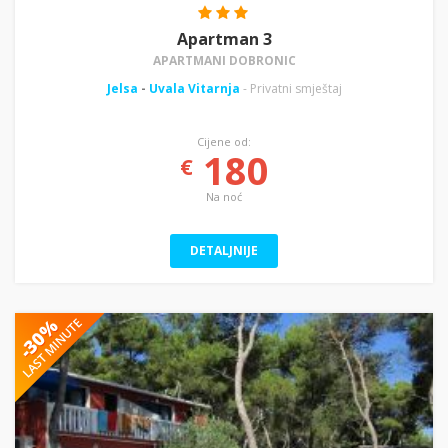
Apartman 3
APARTMANI DOBRONIC
Jelsa
-
Uvala Vitarnja
- Privatni smještaj
Cijene od:
180
€
Na noć
DETALJNIJE