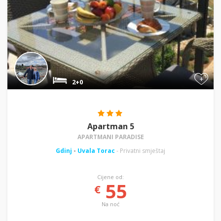
+
2+0
Apartman 5
APARTMANI PARADISE
Gdinj
-
Uvala Torac
- Privatni smještaj
Cijene od:
55
€
Na noć