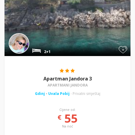
+
2+1
Apartman Jandora 3
APARTMANI JANDORA
Gdinj
-
Uvala Pobij
- Privatni smještaj
Cijene od:
55
€
Na noć