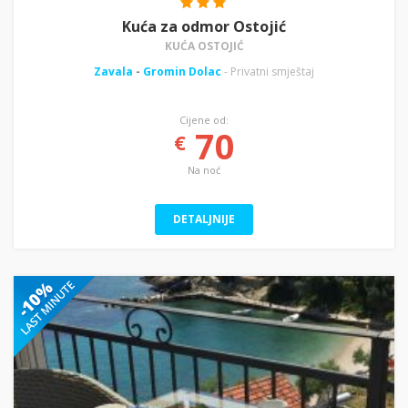
Kuća za odmor Ostojić
KUĆA OSTOJIĆ
Zavala
-
Gromin Dolac
- Privatni smještaj
Cijene od:
70
€
Na noć
DETALJNIJE