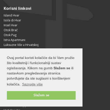
Korisni linkovi
Island Hvar
Isola di Hvar
Insel Hvar
Otok Brač
Otok Pag
Istra Apartmani
Luksuzne Vile u Hrvatskoj
Luksuzne nekretnine u Hrvatskoj
Travel partners
Ovaj portal koristi kolačiće da bi Vam pružio
što kvalitetniji i funkcionalniji sustav
oglašavanja. Klikom na gumb
Slažem se
ili
About
nastavkom pregledavanja stranica
O otoku Hvaru
potvrđujete da ste suglasni s korištenjem
O nama
kolačića.
Saznajte više
Uvjeti korištenja
Pravilnik o privatnosti
Korisne informacije
Slažem se
Kako doći na Hvar?
Free Mobile App