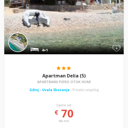
+
4+1
Apartman Delia (5)
APARTMANI PIERO OTOK HVAR
Gdinj
-
Uvala Skozanje
- Privatni smještaj
Cijene od:
70
€
Na noć