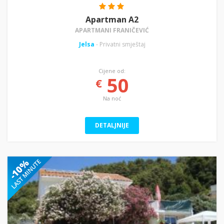
Apartman A2
APARTMANI FRANIČEVIĆ
Jelsa
- Privatni smještaj
Cijene od:
50
€
Na noć
DETALJNIJE